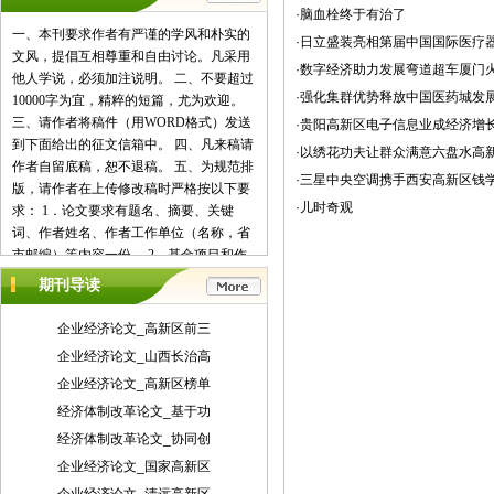
·脑血栓终于有治了
一、本刊要求作者有严谨的学风和朴实的
·日立盛装亮相第届中国国际医疗
文风，提倡互相尊重和自由讨论。凡采用
·数字经济助力发展弯道超车厦门
他人学说，必须加注说明。 二、不要超过
·强化集群优势释放中国医药城发
10000字为宜，精粹的短篇，尤为欢迎。
三、请作者将稿件（用WORD格式）发送
·贵阳高新区电子信息业成经济增
到下面给出的征文信箱中。 四、凡来稿请
·以绣花功夫让群众满意六盘水高
作者自留底稿，恕不退稿。 五、为规范排
·三星中央空调携手西安高新区钱
版，请作者在上传修改稿时严格按以下要
·儿时奇观
求： 1．论文要求有题名、摘要、关键
词、作者姓名、作者工作单位（名称，省
市邮编）等内容一份。 2．基金项目和作
者简介按下列格式： 基金项目：项目名称
期刊导读
（编号） 作者简介：姓名（出生年－），
性别，民族（汉族可省略），籍贯，职
企业经济论文_高新区前三
称，学位，研究方向。 3．文章一般有引
企业经济论文_山西长治高
言部分和正文部分，正文部分用阿拉伯数
企业经济论文_高新区榜单
字分级编号法，一般用两级。插图下方应
注明图序和图名。表格应采用三线表，表
经济体制改革论文_基于功
格上方应注明表序和表名。 4．参考文献
经济体制改革论文_协同创
列出的一般应限于作者直接阅读过的、最
企业经济论文_国家高新区
主要的、发表在正式出版物上的文献。其