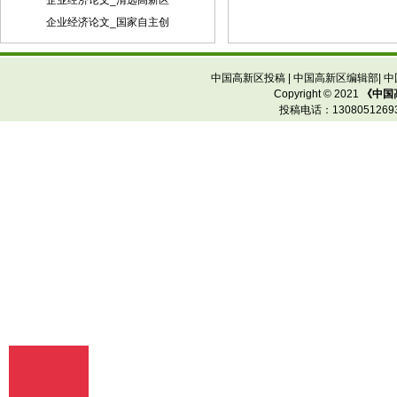
企业经济论文_清远高新区
他相关注释可用脚注在当页标注。参考文
献的著录应执行国家标准GB7714-87的规
企业经济论文_国家自主创
定，采用顺序编码制。
中国高新区投稿
|
中国高新区编辑部
|
中
Copyright © 2021
《中国
投稿电话：
13080512